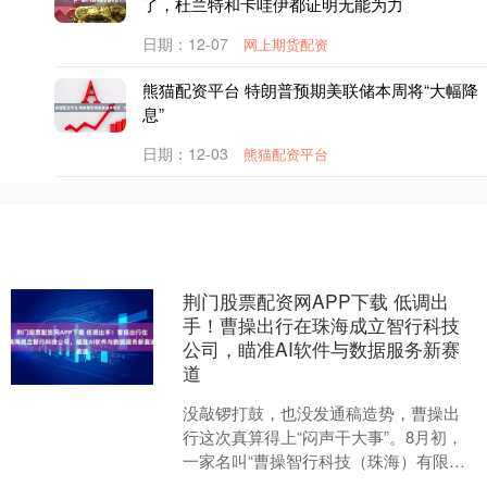
了，杜兰特和卡哇伊都证明无能为力
日期：12-07
网上期货配资
熊猫配资平台 特朗普预期美联储本周将“大幅降
息”
日期：12-03
熊猫配资平台
荆门股票配资网APP下载 低调出
手！曹操出行在珠海成立智行科技
公司，瞄准AI软件与数据服务新赛
道
没敲锣打鼓，也没发通稿造势，曹操出
行这次真算得上“闷声干大事”。8月初，
一家名叫“曹操智行科技（珠海）有限公
司”的新公司悄然落地——注册资本3000