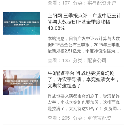
查看：
107
分类：
实盘配资开户
标....
上阳网 三季报点评：广发中证云计
算与大数据ETF基金季度涨幅
40.08%
本站消息，日前广发中证云计算与大数
据ETF基金公布三季报，2025年三季度
最新规模2.51亿元，季度净值涨幅为
40.08%。 从业绩表现来看，广发中证云
查看：
125
分类：
配资公司
计算与大....
牛8配资平台 肖战也要演奇幻剧
了，许宏宇导演，李宛妲演女主，
太期待这组合了
肖战也要来演都市奇幻剧了，导演是许
宏宇，小花李宛妲也要加盟，这排面真
是拉满了，太期待这组合了！ 众所周
知，肖战是目前新生代男演员里的佼佼
查看：
205
分类：
卓信宝配资
者！出众的颜值加上越来越....