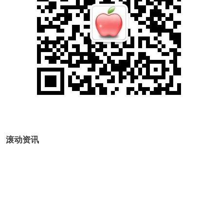
滚动资讯
恒力配资APP下载 西贝向一线员工发500元补贴，正商讨进
一步提升其工薪酬计划，此前因预制菜问题跟罗永浩“互撕”
卓信宝配资
12-03
9月12日晚，西贝连夜召开“1.8万名伙伴跟罗永浩之战”全员大会。对