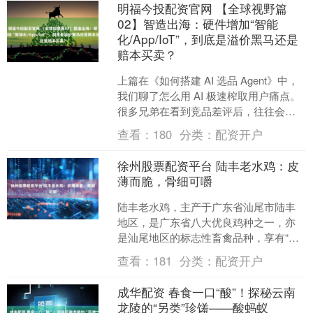
明福今投配资官网 【全球视野篇
02】智造出海：硬件增加“智能
化/App/IoT”，到底是溢价黑马还是
赔本买卖？
上篇在《如何搭建 AI 选品 Agent》中，
我们聊了怎么用 AI 极速榨取用户痛点。
很多兄弟在看到竞品差评后，往往会产
生一个大胆的想法：“既然竞品功能单
查看：
180
分类：
配资开户
一，那....
徐州股票配资平台 陆丰老水鸡：皮
薄而脆，骨细可嚼
陆丰老水鸡，主产于广东省汕尾市陆丰
地区，是广东省八大优良鸡种之一，亦
是汕尾地区的标志性畜禽品种，享有“陆
丰瑰宝”的美誉。 此鸡种体型圆滚丰腴，
查看：
181
分类：
配资开户
胸肌发达，脚杆高而....
成华配资 春食一口“酸”！探秘云南
龙陵的“另类”珍馐——酸蚂蚁