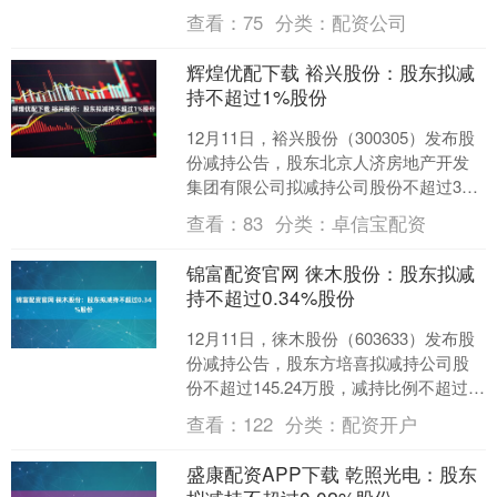
精华的饮食文化。那么，汾阳面食的独
查看：
75
分类：
配资公司
特之处体现在哪里....
辉煌优配下载 裕兴股份：股东拟减
持不超过1%股份
12月11日，裕兴股份（300305）发布股
份减持公告，股东北京人济房地产开发
集团有限公司拟减持公司股份不超过375
万股，减持比例不超过公司总股本的
查看：
83
分类：
卓信宝配资
1%。以下是....
锦富配资官网 徕木股份：股东拟减
持不超过0.34%股份
12月11日，徕木股份（603633）发布股
份减持公告，股东方培喜拟减持公司股
份不超过145.24万股，减持比例不超过公
司总股本的0.34%。以下是详细的减持
查看：
122
分类：
配资开户
信....
盛康配资APP下载 乾照光电：股东