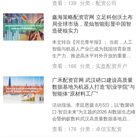
查看：
139
分类：
配资公司
万元，法定代....
鑫海策略配资官网 立足科创沃土布
局全球市场，星灿智能彰显中国智
造硬核实力
本文转自【河北青年报】； 当前，人工
智能与机器人产业已成为我国培育新质
生产力、推进高水平对外开放的重要载
体。海关数据显示，2026年上半年我国
查看：
166
分类：
实盘配资开户
智能机器人、AI硬....
广禾配资官网 武汉硚口建设高质量
数据基地为机器人打造“职业学院”与
智能体“原材料工厂”
活动现场。李廷恩摄 8月5日，以“数聚硚
口·智启未来”为主题的2026 AI数据生态峰
会暨蚂蚁数科武汉高质量数据基地启用
仪式在武汉举行。硚口区政府与蚂蚁数
查看：
176
分类：
卓信宝配资
科携手....