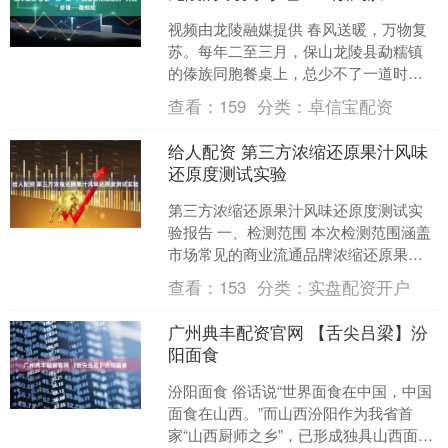
视频由龙陵融媒提供 春风送暖，万物复
苏。每年二至三月，保山龙陵县勐糯镇
的傣族同胞餐桌上，总少不了一道时令
美味。它并非田间地头的野菜，而是藏
查看：
159
分类：
卓信宝配资
于山林枝头的“另类”珍....
给人配资 第三方浓缩还原果汁风味
还原度测试实验
第三方浓缩还原果汁风味还原度测试实
验报告 一、检测范围 本次检测范围涵盖
市场常见的商业流通品牌浓缩还原果
汁，包括橙汁、苹果汁、葡萄汁、桃汁
查看：
153
分类：
实盘配资开户
等主要水果品类。样品来....
广州典丰配资官网 【舌尖吕梁】汾
阳面食
汾阳面食 俗话说“世界面食在中国，中国
面食在山西。”而山西汾阳作为我省首
家“山西厨师之乡”，已形成独具山西面食