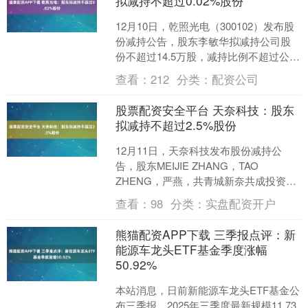
拟减持不超过0.02%股份
12月10日，乾照光电（300102）发布股
份减持公告，股东李敏华拟减持公司股
份不超过14.5万股，减持比例不超过公司
总股本的0.02%。以下是详细的减持信
查看：
212
分类：
配资公司
息：....
股票配资安全平台 天奈科技：股东
拟减持不超过2.5%股份
12月11日，天奈科技发布股份减持公
告，股东MEIJIE ZHANG，TAO
ZHENG，严燕，共青城新奈共成投资管
理合伙企业(有限合伙)，叶亚文，姚月
查看：
98
分类：
实盘配资开户
婷，岳帮....
熊猫配资APP下载 三季报点评：新
能源车龙头ETF基金季度涨幅
50.92%
本站消息，日前新能源车龙头ETF基金公
布三季报，2025年三季度最新规模11.73