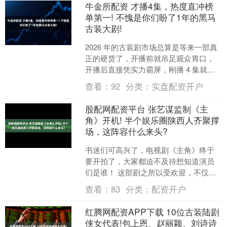
牛金所配资 才播4集，热度直冲榜
单第一! 不愧是你们盼了1年的黑马
古装大剧!
2026 年的古装剧市场总算是等来一部真
正的硬货了，开播前就吊足观众胃口，
开播后直接凭实力霸屏，刚播 4 集就让
无数观众直呼 “根本不够看”，连刷几集停
查看：
92
分类：
实盘配资开户
不下来。....
股配网配资平台 张艺谋监制《主
角》开机! 半个娱乐圈陕西人齐聚撑
场，这阵容什么来头?
书迷们可高兴了，电视剧《主角》终于
要开拍了，大家都迫不及待想知道演员
们是谁！ 这部剧之所以受欢迎，不仅因
为它改编自获奖小说《陈彦》作品，更
查看：
83
分类：
配资开户
因为其监制是大名鼎鼎的....
红腾网配资APP下载 10位古装陆剧
侠女代表!包上恩、赵丽颖、刘诗诗